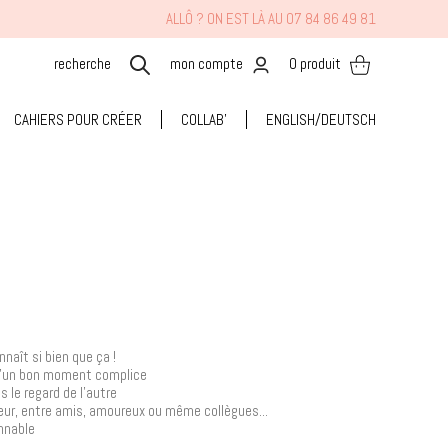
ALLÔ ? ON EST LÀ AU 07 84 86 49 81
mon compte
0
produit
CAHIERS POUR CRÉER
COLLAB'
ENGLISH/DEUTSCH
naît si bien que ça !
d'un bon moment complice
s le regard de l'autre
sœur, entre amis, amoureux ou même collègues...
onnable