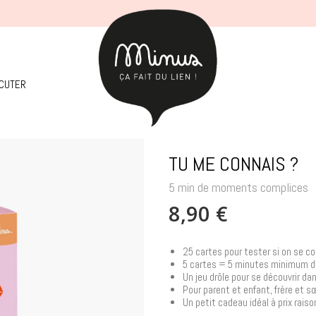
SCUTER
TU ME CONNAIS ?
5 min de moments complices
8,90 €
25 cartes pour tester si on se con
5 cartes = 5 minutes minimum 
Un jeu drôle pour se découvrir dan
Pour parent et enfant, frère et 
Un petit cadeau idéal à prix rais