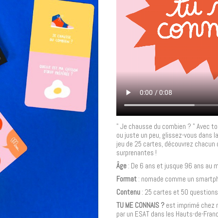
" Je chausse du combien ? " Avec ton
ou juste un peu, glissez-vous dans l
jeu de 25 cartes, découvrez chacun c
surprenantes !
Âge
: De 6 ans et jusque 96 ans au m
Format
: nomade comme un smartp
Contenu
: 25 cartes et 50 questions
TU ME CONNAIS ?
est imprimé chez n
par un ESAT dans les Hauts-de-Fran