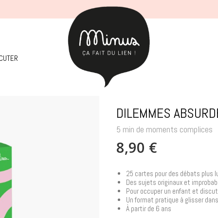
SCUTER
DILEMMES ABSURD
5 min de moments complices
8,90 €
25 cartes pour des débats plus l
Des sujets originaux et improbabl
Pour occuper un enfant et discut
Un format pratique à glisser dans
À partir de 6 ans