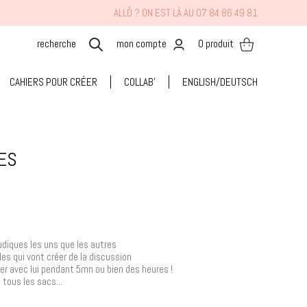
ALLÔ ? ON EST LÀ AU 07 84 86 49 81
mon compte
0
produit
CAHIERS POUR CRÉER
COLLAB'
ENGLISH/DEUTSCH
ES
udiques les uns que les autres
es qui vont créer de la discussion
er avec lui pendant 5mn ou bien des heures !
 tous les sacs...