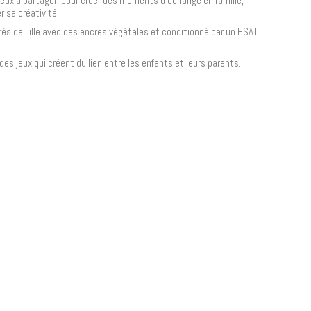
jeux à partager, pour créer des moments d'échange en famille,
 sa créativité !
ès de Lille
avec des encres végétales
et conditionné par un ESAT
des jeux qui créent du lien entre les enfants et leurs parents.